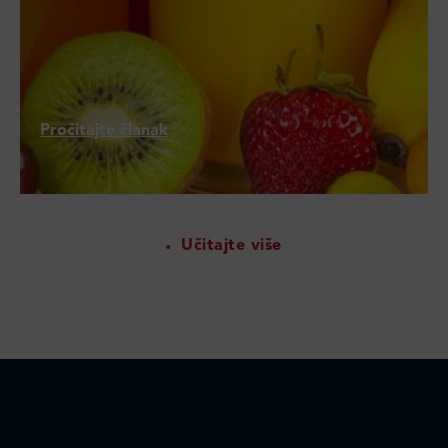
Pročitajte članak
Učitajte više