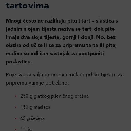
tartovima
Mnogi često ne razlikuju pitu i tart – slastica s
jednim slojem tijesta naziva se tart, dok pite
imaju dva sloja tijesta, gornji i donji. No, bez
obzira odlučite li se za pripremu tarta ili pite,
maline su odličan sastojak za upotpuniti
poslasticu.
Prije svega valja pripremiti meko i prhko tijesto. Za
pripremu vam je potrebno:
250 g glatkog pšeničnog brašna
150 g maslaca
65 g šećera
1 jaje