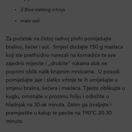
2 žlice slatkog vrhnja
malo soli.
Za početak na čistoj radnoj plohi pomiješajte
brašno, šećer i sol. Smjesi dodajte 150 g maslaca
koji ste prethodno narezali na komadiće te sve
zajedno mijesite i „drobite" rukama dok ne
poprimi oblik nalik krupnim mrvicama. U posudi
pomiješajte jaje i slatko vrhnje te ih umiješajte u
smjesu brašna, šećera i maslaca. Tijesto oblikujte u
kuglu, omotajte u prozirnu foliju i odložite u
hladnjak na 30-ak minuta. Zatim ga izvaljajte i
premjestite u kalup te pecite na 190°C 20-30
minuta.