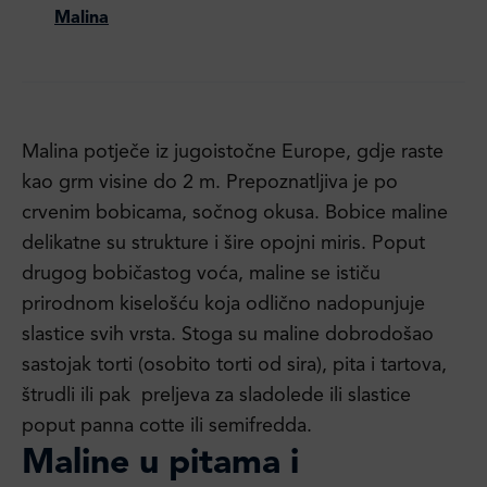
Malina
Malina potječe iz jugoistočne Europe, gdje raste
kao grm visine do 2 m. Prepoznatljiva je po
crvenim bobicama, sočnog okusa. Bobice maline
delikatne su strukture i šire opojni miris. Poput
drugog bobičastog voća, maline se ističu
prirodnom kiselošću koja odlično nadopunjuje
slastice svih vrsta. Stoga su maline dobrodošao
sastojak torti (osobito torti od sira), pita i tartova,
štrudli ili pak preljeva za sladolede ili slastice
poput panna cotte ili semifredda.
Maline u pitama i