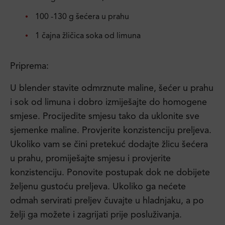
100 -130 g šećera u prahu
1 čajna žličica soka od limuna
Priprema:
U blender stavite odmrznute maline, šećer u prahu
i sok od limuna i dobro izmiješajte do homogene
smjese. Procijedite smjesu tako da uklonite sve
sjemenke maline. Provjerite konzistenciju preljeva.
Ukoliko vam se čini pretekuć dodajte žlicu šećera
u prahu, promiješajte smjesu i provjerite
konzistenciju. Ponovite postupak dok ne dobijete
željenu gustoću preljeva. Ukoliko ga nećete
odmah servirati preljev čuvajte u hladnjaku, a po
želji ga možete i zagrijati prije posluživanja.