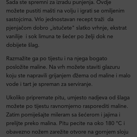
Sada ste spremni za izradu punjenja. Ovdje
možete pustiti mašti na volju i igrati se omiljenim
sastojcima. Vrlo jednostavan recept traži da
pjenjačom dobro „istučete" slatko vrhnje, ekstrat
vanilije i sok limuna te šećer po želji dok ne
dobijete šlag.
Razmažite ga po tijestu i na njega bogato
posložite maline. Na vrh možete staviti glazuru
koju ste napravili grijanjem đžema od maline i malo
vode i tart je spreman za serviranje.
Ukoliko pripremate pitu, umjesto nadjeva od šlaga
možete po tijestu ravnomjerno rasporediti maline.
Zatim pomiješajte mileram sa šećerom i jajima i
prelijte preko malina. Pitu pecite na oko 180 °C i
obavezno nožem zarežite otvore na gornjem sloju