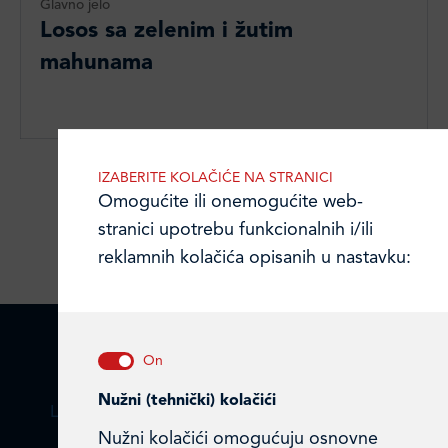
Glavno jelo
Losos sa zelenim i žutim
mahunama
IZABERITE KOLAČIĆE NA STRANICI
Učitajte više
Omogućite ili onemogućite web-
stranici upotrebu funkcionalnih i/ili
reklamnih kolačića opisanih u nastavku:
Nužni (tehnički) kolačići
LEDO PLUS D.O.O.
Nužni kolačići omogućuju osnovne