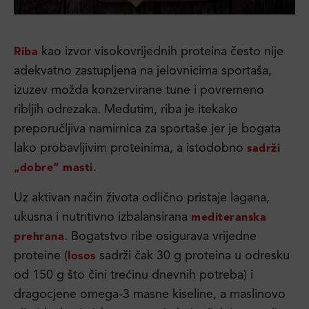
kao izvor visokovrijednih proteina često nije
Riba
adekvatno zastupljena na jelovnicima sportaša,
izuzev možda konzervirane tune i povremeno
ribljih odrezaka. Međutim, riba je itekako
preporučljiva namirnica za sportaše jer je bogata
lako probavljivim proteinima, a istodobno
sadrži
.
„dobre“ masti
Uz aktivan način života odlično pristaje lagana,
ukusna i nutritivno izbalansirana
mediteranska
. Bogatstvo ribe osigurava vrijedne
prehrana
proteine (
sadrži čak 30 g proteina u odresku
losos
od 150 g što čini trećinu dnevnih potreba) i
dragocjene omega-3 masne kiseline, a maslinovo