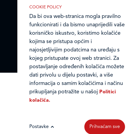
Privacy notice and Cookies
Marketinške kolačiće koristimo radi
COOKIE POLICY
povećanja relevantnosti oglasa koje
© LEDO plus d.o.o. 2026.
Da bi ova web-stranica mogla pravilno
primate.
funkcionirati i da bismo unaprijedili vaše
korisničko iskustvo, koristimo kolačiće
kojima se pristupa općim i
najosjetljivijim podatcima na uređaju s
kojeg pristupate ovoj web stranici. Za
postavljanje određenih kolačića možete
dati privolu u dijelu postavki, a više
informacija o samim kolačićima i načinu
prikupljanja potražite u našoj
Politici
kolačića.
Postavke
Prihvaćam sve