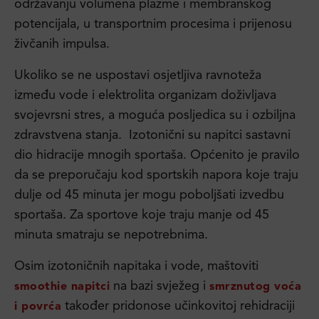
održavanju volumena plazme i membranskog
potencijala, u transportnim procesima i prijenosu
živčanih impulsa.
Ukoliko se ne uspostavi osjetljiva ravnoteža
između vode i elektrolita organizam doživljava
svojevrsni stres, a moguća posljedica su i ozbiljna
zdravstvena stanja. Izotonični su napitci sastavni
dio hidracije mnogih sportaša. Općenito je pravilo
da se preporučaju kod sportskih napora koje traju
dulje od 45 minuta jer mogu poboljšati izvedbu
sportaša. Za sportove koje traju manje od 45
minuta smatraju se nepotrebnima.
Osim izotoničnih napitaka i vode, maštoviti
na bazi svježeg i
smoothie napitci
smrznutog voća
također pridonose učinkovitoj rehidraciji
i povrća