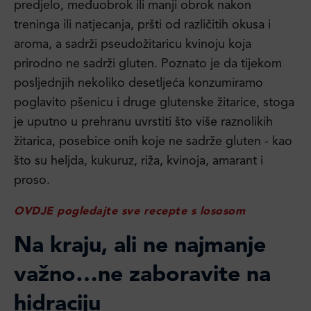
predjelo, međuobrok ili manji obrok nakon
treninga ili natjecanja, pršti od različitih okusa i
aroma, a sadrži pseudožitaricu kvinoju koja
prirodno ne sadrži gluten. Poznato je da tijekom
posljednjih nekoliko desetljeća konzumiramo
poglavito pšenicu i druge glutenske žitarice, stoga
je uputno u prehranu uvrstiti što više raznolikih
žitarica, posebice onih koje ne sadrže gluten - kao
što su heljda, kukuruz, riža, kvinoja, amarant i
proso.
OVDJE pogledajte sve recepte s lososom
Na kraju, ali ne najmanje
važno…ne zaboravite na
hidraciju