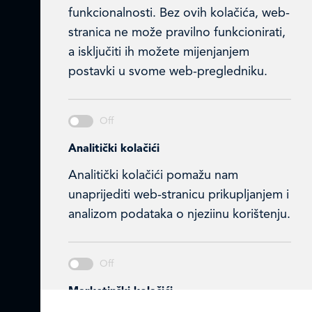
Ulica Julija Knifera 10
,
funkcionalnosti. Bez ovih kolačića, web-
10000 Zagreb, Hrvatska
stranica ne može pravilno funkcionirati,
TEL: +385 (0)1 2385 555
a isključiti ih možete mijenjanjem
postavki u svome web-pregledniku.
Email:
ledo@ledo.hr
OIB 07179054100
Matični broj (MB): 4938763
Ledo Hrvatska
Analitički kolačići
Analitički kolačići pomažu nam
Prodajni centri
unaprijediti web-stranicu prikupljanjem i
Ledo u inozemstvu
analizom podataka o njeziinu korištenju.
Online formular
Obavijest o Privatnosti i Kolačići
Marketinški kolačići