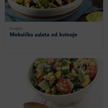
Predjelo
Meksička salata od kvinoje