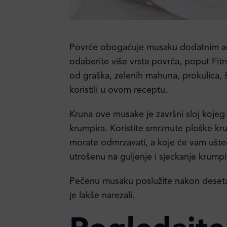
Povrće obogaćuje musaku dodatnim ar
odaberite više vrsta povrća, poput Fitn
od graška, zelenih mahuna, prokulica, 
koristili u ovom receptu.
Kruna ove musake je završni sloj kojeg
krumpira. Koristite smrznute ploške k
morate odmrzavati, a koje će vam uštedj
utrošenu na guljenje i sjeckanje krumpi
Pečenu musaku poslužite nakon deseta
je lakše narezali.