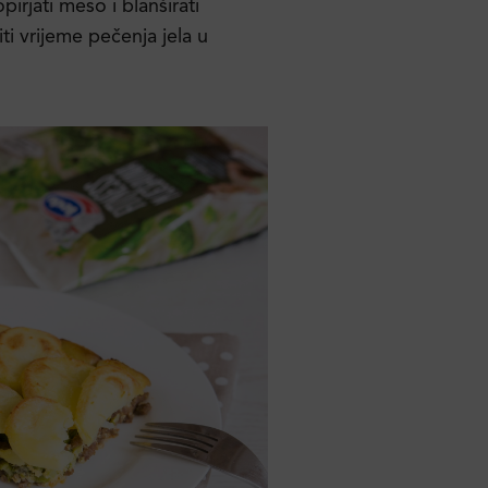
irjati meso i blanširati
i vrijeme pečenja jela u