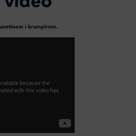
 video
junetinom i krumpirom.