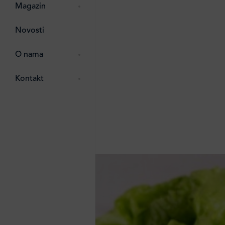
pti
 Lada
 ostalo
Magazin
g
zma
Novosti
ttro
e
O nama
e
e
Kontakt
ten
li