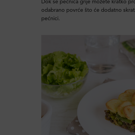
Dok se pećnica grije možete kratko prop
odabrano povrće što će dodatno skratit
pećnici.