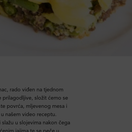
enac, rado viđen na tjednom
e prilagodljive, složit ćemo se
ste povrća, mljevenog mesa i
te u našem video receptu.
i slažu u slojevima nakon čega
ućenim jajima te se peče u