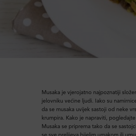
Musaka je vjerojatno najpoznatiji slož
jelovniku većine ljudi. Iako su namirnic
da se musaka uvijek sastoji od neke vr
krumpira. Kako je napraviti, pogledaj
Musaka se priprema tako da se sastojc
se sve prelijeva bijelim umakom ili um