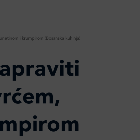
unetinom i krumpirom (Bosanska kuhinja)
praviti
vrćem,
umpirom