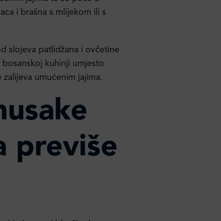
aca i brašna s mlijekom ili s
d slojeva patlidžana i ovčetine
u bosanskoj kuhinji umjesto
e zalijeva umućenim jajima.
musake
 previše