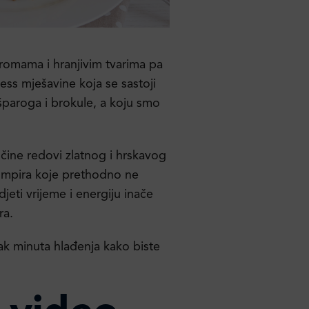
omama i hranjivim tvarima pa
ess mješavine koja se sastoji
šparoga i brokule, a koju smo
 čine redovi zlatnog i hrskavog
rumpira koje prethodno ne
eti vrijeme i energiju inače
ra.
k minuta hlađenja kako biste