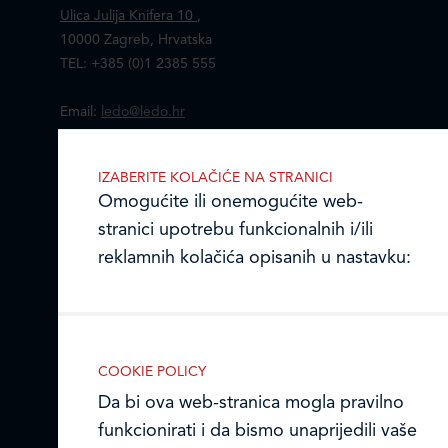
Ulica Julija Knifera 10
,
10000 Zagreb, Hrvatska
TEL: +385 (0)1 2385 555
Email:
ledo@ledo.hr
OIB 07179054100
Matični broj (MB): 4938763
IZABERITE KOLAČIĆE NA STRANICI
Omogućite ili onemogućite web-
Ledo Hrvatska
stranici upotrebu funkcionalnih i/ili
Prodajni centri
reklamnih kolačića opisanih u nastavku:
Ledo u inozemstvu
Online formular
COOKIE POLICY
Obavijest o Privatnosti i Kolačići
Nužni (tehnički) kolačići
Da bi ova web-stranica mogla pravilno
funkcionirati i da bismo unaprijedili vaše
Nužni kolačići omogućuju osnovne
Privacy notice and Cookies