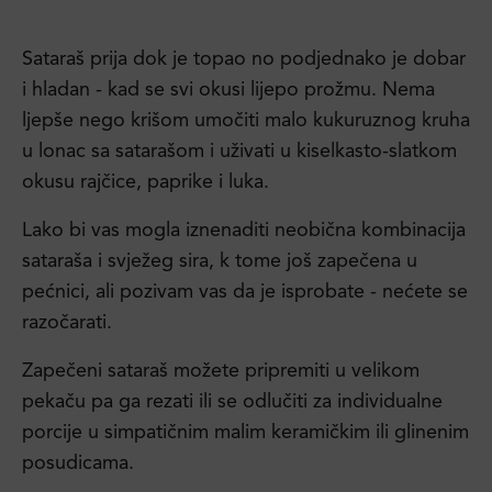
Sataraš prija dok je topao no podjednako je dobar
i hladan - kad se svi okusi lijepo prožmu. Nema
ljepše nego krišom umočiti malo kukuruznog kruha
u lonac sa satarašom i uživati u kiselkasto-slatkom
okusu rajčice, paprike i luka.
Lako bi vas mogla iznenaditi neobična kombinacija
sataraša i svježeg sira, k tome još zapečena u
pećnici, ali pozivam vas da je isprobate - nećete se
razočarati.
Zapečeni sataraš možete pripremiti u velikom
pekaču pa ga rezati ili se odlučiti za individualne
porcije u simpatičnim malim keramičkim ili glinenim
posudicama.