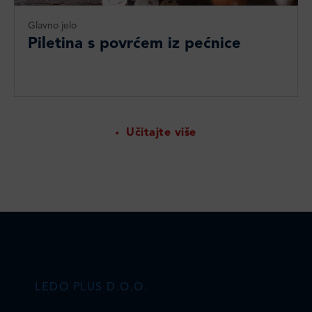
Glavno jelo
Piletina s povrćem iz pećnice
Učitajte više
LEDO PLUS D.O.O.