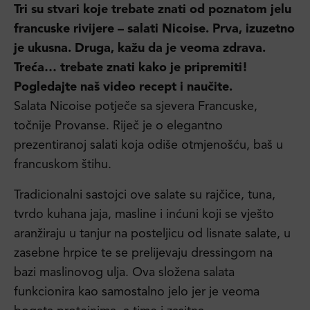
Tri su stvari koje trebate znati od poznatom jelu
francuske rivijere – salati Nicoise. Prva, izuzetno
je ukusna. Druga, kažu da je veoma zdrava.
Treća… trebate znati kako je pripremiti!
Pogledajte naš video recept i naučite.
Salata Nicoise potječe sa sjevera Francuske,
točnije Provanse. Riječ je o elegantno
prezentiranoj salati koja odiše otmjenošću, baš u
francuskom štihu.
Tradicionalni sastojci ove salate su rajčice, tuna,
tvrdo kuhana jaja, masline i inćuni koji se vješto
aranžiraju u tanjur na posteljicu od lisnate salate, u
zasebne hrpice te se prelijevaju dressingom na
bazi maslinovog ulja. Ova složena salata
funkcionira kao samostalno jelo jer je veoma