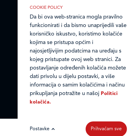
Ledo u inozemstvu
COOKIE POLICY
Online formular
Da bi ova web-stranica mogla pravilno
funkcionirati i da bismo unaprijedili vaše
IZABERITE KOLAČIĆE NA STRANICI
Obavijest o Privatnosti i Kolačići
Omogućite ili onemogućite web-
korisničko iskustvo, koristimo kolačiće
stranici upotrebu funkcionalnih i/ili
kojima se pristupa općim i
Privacy notice and Cookies
reklamnih kolačića opisanih u nastavku:
najosjetljivijim podatcima na uređaju s
kojeg pristupate ovoj web stranici. Za
© LEDO plus d.o.o. 2026.
postavljanje određenih kolačića možete
dati privolu u dijelu postavki, a više
informacija o samim kolačićima i načinu
prikupljanja potražite u našoj
Politici
Nužni (tehnički) kolačići
kolačića.
Nužni kolačići omogućuju osnovne
funkcionalnosti. Bez ovih kolačića, web-
stranica ne može pravilno funkcionirati,
Postavke
Prihvaćam sve
a isključiti ih možete mijenjanjem