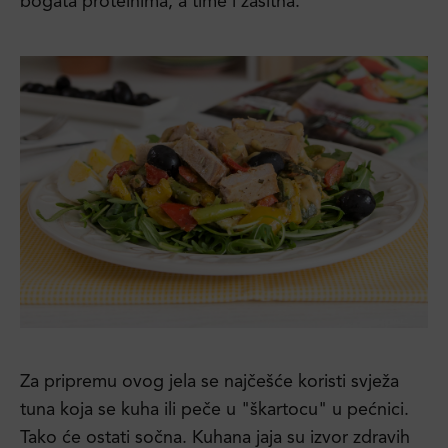
bogata proteinima, a time i zasitna.
Za pripremu ovog jela se najčešće koristi svježa
tuna koja se kuha ili peče u "škartocu" u pećnici.
Tako će ostati sočna. Kuhana jaja su izvor zdravih