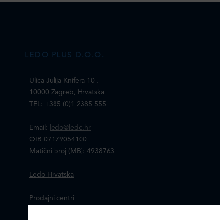
LEDO PLUS D.O.O.
Ulica Julija Knifera 10
,
10000 Zagreb, Hrvatska
TEL: +385 (0)1 2385 555
Email:
ledo@ledo.hr
OIB 07179054100
Matični broj (MB): 4938763
Ledo Hrvatska
Prodajni centri