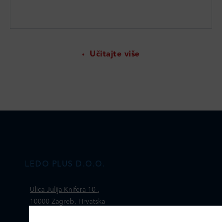
Učitajte više
LEDO PLUS D.O.O.
Ulica Julija Knifera 10
,
10000 Zagreb, Hrvatska
TEL: +385 (0)1 2385 555