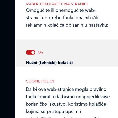
IZABERITE KOLAČIĆE NA STRANICI
Email:
ledo@ledo.hr
Omogućite ili onemogućite web-
OIB 07179054100
stranici upotrebu funkcionalnih i/ili
Matični broj (MB): 4938763
reklamnih kolačića opisanih u nastavku:
Ledo Hrvatska
Prodajni centri
Ledo u inozemstvu
Nužni (tehnički) kolačići
Online formular
Nužni kolačići omogućuju osnovne
funkcionalnosti. Bez ovih kolačića, web-
COOKIE POLICY
Obavijest o Privatnosti i Kolačići
stranica ne može pravilno funkcionirati,
Da bi ova web-stranica mogla pravilno
a isključiti ih možete mijenjanjem
funkcionirati i da bismo unaprijedili vaše
Privacy notice and Cookies
postavki u svome web-pregledniku.
korisničko iskustvo, koristimo kolačiće
© LEDO plus d.o.o. 2026.
kojima se pristupa općim i