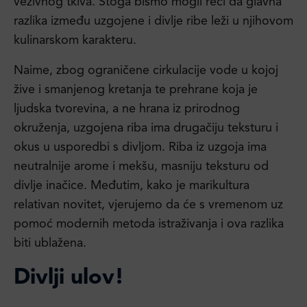
vezivnog tkiva. Stoga bismo mogli reći da glavna
razlika između uzgojene i divlje ribe leži u njihovom
kulinarskom karakteru.
Naime, zbog ograničene cirkulacije vode u kojoj
žive i smanjenog kretanja te prehrane koja je
ljudska tvorevina, a ne hrana iz prirodnog
okruženja, uzgojena riba ima drugačiju teksturu i
okus u usporedbi s divljom. Riba iz uzgoja ima
neutralnije arome i mekšu, masniju teksturu od
divlje inačice. Međutim, kako je marikultura
relativan novitet, vjerujemo da će s vremenom uz
pomoć modernih metoda istraživanja i ova razlika
biti ublažena.
Divlji ulov!