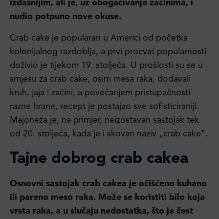
izdašnijim, ali je, uz obogaćivanje začinima, i
nudio potpuno nove okuse.
Crab cake je popularan u Americi od početka
kolonijalnog razdoblja, a prvi procvat popularnosti
doživio je tijekom 19. stoljeća. U prošlosti su se u
smjesu za crab cake, osim mesa raka, dodavali
kruh, jaja i začini, a povećanjem pristupačnosti
razne hrane, recept je postajao sve sofisticiraniji.
Majoneza je, na primjer, neizostavan sastojak tek
od 20. stoljeća, kada je i skovan naziv „crab cake".
Tajne dobrog crab cakea
Osnovni sastojak crab cakea je očišćeno kuhano
ili pareno meso raka. Može se koristiti bilo koja
vrsta raka, a u slučaju nedostatka, što je čest