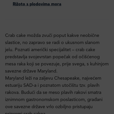
Rižoto s plodovima mora
Crab cake možda zvuči poput kakve neobične
slastice, no zapravo se radi o ukusnom slanom
jelu. Poznati američki specijalitet – crab cake
predstavlja svojevrstan popečak od očišćenog
mesa raka koji se povezuje, prije svega, s kuhinjom
savezne države Maryland.
Maryland leži na zaljevu Chesapeake, najvećem
estuariju SAD-a i poznatom utočištu tzv. plavih
rakova. Budući da se meso plavih rakovi smatra
iznimnom gastronomskom poslasticom, građani
ove savezne države vrlo ozbiljno pristupaju