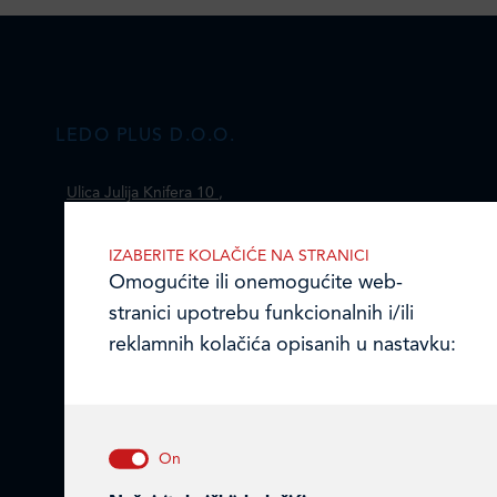
LEDO PLUS D.O.O.
Ulica Julija Knifera 10
,
10000 Zagreb, Hrvatska
TEL: +385 (0)1 2385 555
IZABERITE KOLAČIĆE NA STRANICI
Omogućite ili onemogućite web-
Email:
ledo@ledo.hr
stranici upotrebu funkcionalnih i/ili
OIB 07179054100
reklamnih kolačića opisanih u nastavku:
Matični broj (MB): 4938763
Ledo Hrvatska
Prodajni centri