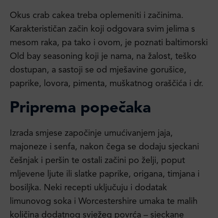
Okus crab cakea treba oplemeniti i začinima.
Karakterističan začin koji odgovara svim jelima s
mesom raka, pa tako i ovom, je poznati baltimorski
Old bay seasoning koji je nama, na žalost, teško
dostupan, a sastoji se od mješavine gorušice,
paprike, lovora, pimenta, muškatnog oraščića i dr.
Priprema popečaka
Izrada smjese započinje umućivanjem jaja,
majoneze i senfa, nakon čega se dodaju sjeckani
češnjak i peršin te ostali začini po želji, poput
mljevene ljute ili slatke paprike, origana, timjana i
bosiljka. Neki recepti uključuju i dodatak
limunovog soka i Worcestershire umaka te malih
količina dodatnog svježeg povrća – sjeckane