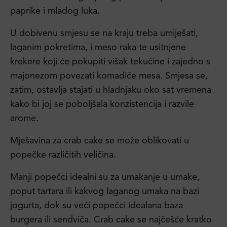
paprike i mladog luka.
U dobivenu smjesu se na kraju treba umiješati,
laganim pokretima, i meso raka te usitnjene
krekere koji će pokupiti višak tekućine i zajedno s
majonezom povezati komadiće mesa. Smjesa se,
zatim, ostavlja stajati u hladnjaku oko sat vremena
kako bi joj se poboljšala konzistencija i razvile
arome.
Mješavina za crab cake se može oblikovati u
popečke različitih veličina.
Manji popečci idealni su za umakanje u umake,
poput tartara ili kakvog laganog umaka na bazi
jogurta, dok su veći popečci idealana baza
burgera ili sendviča. Crab cake se najčešće kratko