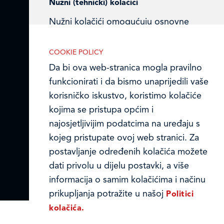
Nužni (tehnički) kolačići
Ledo u inozemstvu
Nužni kolačići omogućuju osnovne
Online formular
funkcionalnosti. Bez ovih kolačića, web-
stranica ne može pravilno funkcionirati,
COOKIE POLICY
Obavijest o Privatnosti i Kolačići
a isključiti ih možete mijenjanjem
Da bi ova web-stranica mogla pravilno
postavki u svome web-pregledniku.
Privacy notice and Cookies
funkcionirati i da bismo unaprijedili vaše
korisničko iskustvo, koristimo kolačiće
© LEDO plus d.o.o. 2026.
kojima se pristupa općim i
najosjetljivijim podatcima na uređaju s
Analitički kolačići
kojeg pristupate ovoj web stranici. Za
postavljanje određenih kolačića možete
Analitički kolačići pomažu nam
dati privolu u dijelu postavki, a više
unaprijediti web-stranicu prikupljanjem i
informacija o samim kolačićima i načinu
analizom podataka o njeziinu korištenju.
prikupljanja potražite u našoj
Politici
kolačića.