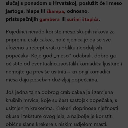
slučaj s ponudom u Hrvatskoj, poslužit će i meso
jastoga, hlapa ili
, odnosno,
škampa
pristupačnijih
ili
.
gambera
surimi štapića
Pojedinci nerado koriste meso skupih rakova za
pripremu crab cakea, no činjenica je da se sve
uloženo u recept vrati u obliku neodoljivih
popečaka. Koje god „meso" odabrali, dobro ga
očistite od eventualno zaostalih komadića ljušture i
nemojte ga previše usitniti – krupniji komadići
mesa daju poseban doživljaj popečcima.
Još jedna tajna dobrog crab cakea je i zamjena
krušnih mrvica, koje su čest sastojak popečaka, s
usitnjenim krekerima. Krekeri doprinose nježnosti
okusa i teksture ovog jela, a najbolje je koristiti
obične slane krekere s niskim udjelom masti.