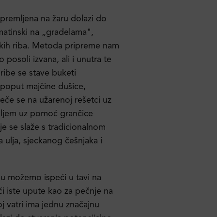
ipremljena na žaru dolazi do
lmatinski na „gradelama",
kih riba. Metoda pripreme nam
posoli izvana, ali i unutra te
 ribe se stave buketi
 poput majčine dušice,
Peče se na užarenoj rešetci uz
ljem uz pomoć grančice
je se slaže s tradicionalnom
ulja, sjeckanog češnjaka i
ibu možemo ispeći u tavi na
eći iste upute kao za pečnje na
j vatri ima jednu značajnu