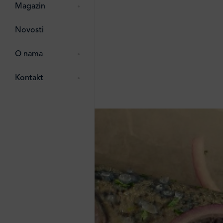
pti
 Lada
 ostalo
Magazin
g
zma
Novosti
ttro
e
O nama
e
e
Kontakt
ten
li