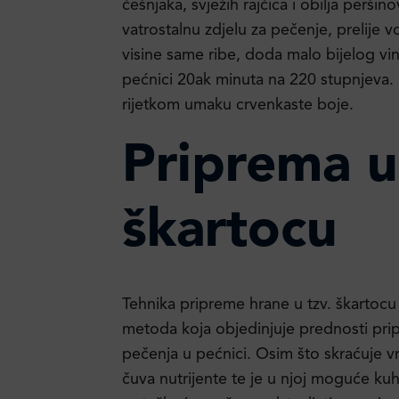
češnjaka, svježih rajčica i obilja peršin
vatrostalnu zdjelu za pečenje, prelije
visine same ribe, doda malo bijelog vina
pećnici 20ak minuta na 220 stupnjeva. R
rijetkom umaku crvenkaste boje.
Priprema u
škartocu
Tehnika pripreme hrane u tzv. škartocu 
metoda koja objedinjuje prednosti pri
pečenja u pećnici. Osim što skraćuje v
čuva nutrijente te je u njoj moguće kuh