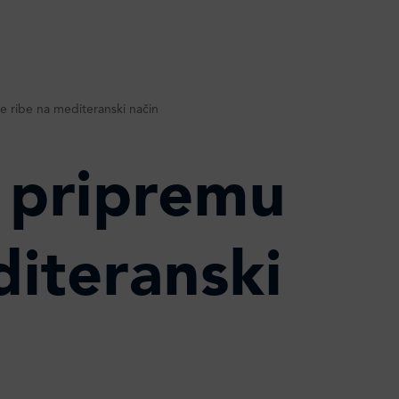
le ribe na mediteranski način
a pripremu
diteranski