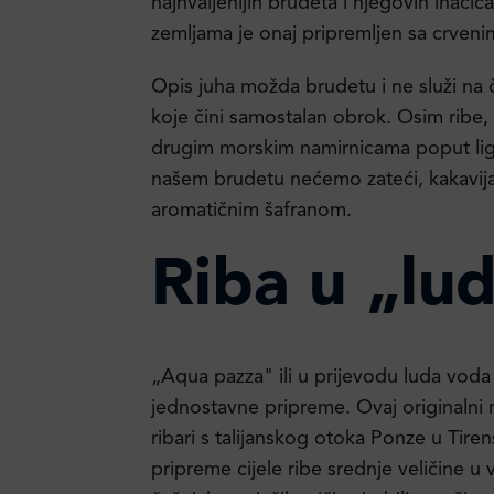
najhvaljenijih brudeta i njegovih inači
zemljama je onaj pripremljen sa crve
Opis juha možda brudetu i ne služi na č
koje čini samostalan obrok. Osim ribe,
drugim morskim namirnicama poput lignj
našem brudetu nećemo zateći, kakavija 
aromatičnim šafranom.
Riba u „lu
„Aqua pazza" ili u prijevodu luda voda 
jednostavne pripreme. Ovaj originalni naz
ribari s talijanskog otoka Ponze u Tir
pripreme cijele ribe srednje veličine u