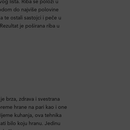
ovog lista. Riba se položi u
 vodom do najviše polovine
 te ostali sastojci i peče u
ezultat je poširana riba u
je brza, zdrava i svestrana
preme hrane na pari kao i one
rijeme kuhanja, ova tehnika
ati bilo koju hranu. Jedinu