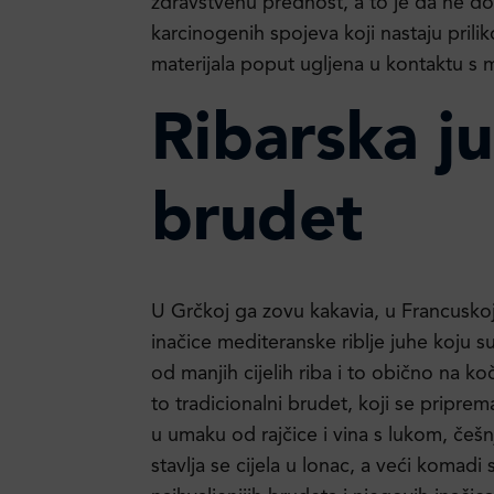
zdravstvenu prednost, a to je da ne dol
karcinogenih spojeva koji nastaju pril
materijala poput ugljena u kontaktu s
Ribarska ju
brudet
U Grčkoj ga zovu kakavia, u Francuskoj
inačice mediteranske riblje juhe koju s
od manjih cijelih riba i to obično na k
to tradicionalni brudet, koji se priprema
u umaku od rajčice i vina s lukom, češ
stavlja se cijela u lonac, a veći komadi