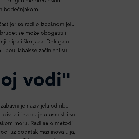
ca u drugim mediteranskim
nim bodečnjakom.
ast jer se radi o izdašnom jelu
 brudet se može obogatiti i
i, sipa i školjaka. Dok ga u
i bouillabaisse začinjeni su
doj vodi"
zabavni je naziv jela od ribe
iv, ali i samo jelo osmislili su
enskom moru. Radi se o metodi
 vodi uz dodatak maslinova ulja,