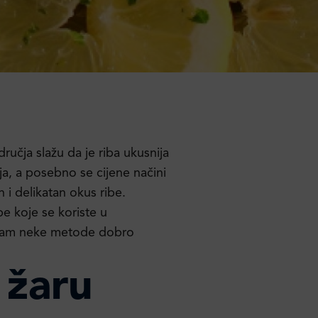
ručja slažu da je riba ukusnija
ja, a posebno se cijene načini
 i delikatan okus ribe.
be koje se koriste u
 nam neke metode dobro
 žaru