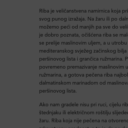
Riba je veličanstvena namirnica koja pr
svog punog izražaja. Na žaru ili po da
možemo peći od manjih pa sve do veli
je dobro poznata, očišćena riba se malo 
se prelije maslinovim uljem, a u utrobu
mediteranskog svježeg začinskog bilja
peršinovog lista i grančica ružmarina. 
povremeno premazivanje maslinovim u
ružmarina, a gotova pečena riba najbol
dalmatinskom marinadom od maslinova 
peršinovog lista.
Ako nam gradele nisu pri ruci, cijelu r
štednjaku ili električnom roštilju slijed
žaru. Riba koja nije pečena na otvoreno