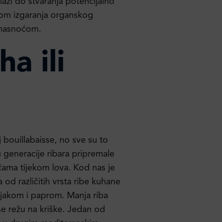
azi do stvaranja potencijalno
ikom izgaranja organskog
 masnoćom.
ha ili
 bouillabaisse, no sve su to
u generacije ribara pripremale
očama tijekom lova. Kod nas je
 od različitih vrsta ribe kuhane
njakom i paprom. Manja riba
 se režu na kriške. Jedan od