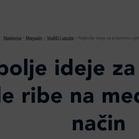
Naslovna
Magazin
Vodiči i upute
Najbolje ideje za pripremu cije
bolje ideje z
ele ribe na me
način