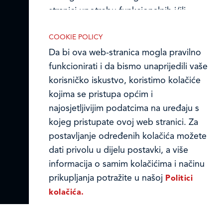
stranici upotrebu funkcionalnih i/ili
Ledo u inozemstvu
reklamnih kolačića opisanih u nastavku:
Online formular
COOKIE POLICY
Da bi ova web-stranica mogla pravilno
Obavijest o Privatnosti i Kolačići
funkcionirati i da bismo unaprijedili vaše
korisničko iskustvo, koristimo kolačiće
Privacy notice and Cookies
kojima se pristupa općim i
Nužni (tehnički) kolačići
© LEDO plus d.o.o. 2026.
najosjetljivijim podatcima na uređaju s
Nužni kolačići omogućuju osnovne
kojeg pristupate ovoj web stranici. Za
funkcionalnosti. Bez ovih kolačića, web-
postavljanje određenih kolačića možete
stranica ne može pravilno funkcionirati,
dati privolu u dijelu postavki, a više
a isključiti ih možete mijenjanjem
informacija o samim kolačićima i načinu
postavki u svome web-pregledniku.
prikupljanja potražite u našoj
Politici
kolačića.