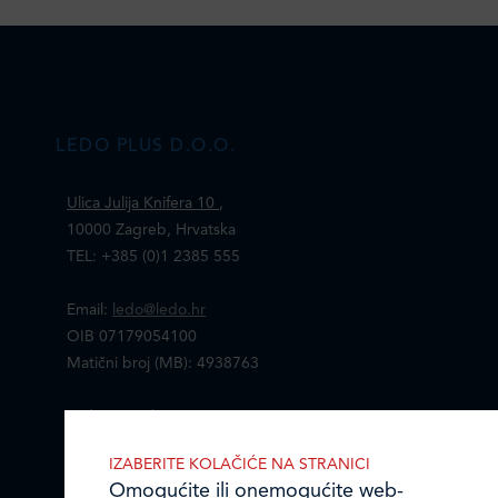
LEDO PLUS D.O.O.
Ulica Julija Knifera 10
,
10000 Zagreb, Hrvatska
TEL: +385 (0)1 2385 555
Email:
ledo@ledo.hr
OIB 07179054100
Matični broj (MB): 4938763
Ledo Hrvatska
IZABERITE KOLAČIĆE NA STRANICI
Prodajni centri
Omogućite ili onemogućite web-