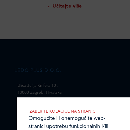
Učitajte više
LEDO PLUS D.O.O.
Ulica Julija Knifera 10
,
10000 Zagreb, Hrvatska
TEL: +385 (0)1 2385 555
IZABERITE KOLAČIĆE NA STRANICI
Email:
ledo@ledo.hr
Omogućite ili onemogućite web-
OIB 07179054100
stranici upotrebu funkcionalnih i/ili
Matični broj (MB): 4938763