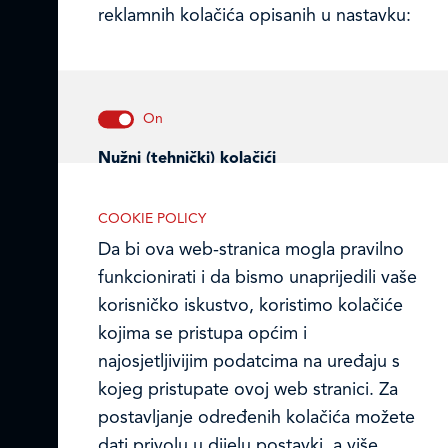
reklamnih kolačića opisanih u nastavku:
Ledo Hrvatska
Prodajni centri
Ledo u inozemstvu
Nužni (tehnički) kolačići
Online formular
Nužni kolačići omogućuju osnovne
COOKIE POLICY
funkcionalnosti. Bez ovih kolačića, web-
Obavijest o Privatnosti i Kolačići
Da bi ova web-stranica mogla pravilno
stranica ne može pravilno funkcionirati,
funkcionirati i da bismo unaprijedili vaše
Privacy notice and Cookies
a isključiti ih možete mijenjanjem
korisničko iskustvo, koristimo kolačiće
postavki u svome web-pregledniku.
© LEDO plus d.o.o. 2026.
kojima se pristupa općim i
najosjetljivijim podatcima na uređaju s
kojeg pristupate ovoj web stranici. Za
postavljanje određenih kolačića možete
Analitički kolačići
dati privolu u dijelu postavki, a više