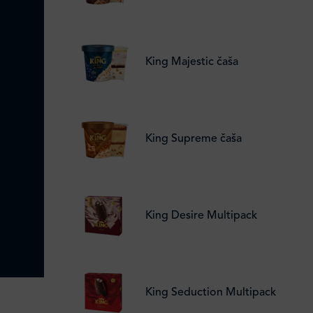
King Majestic čaša
King Supreme čaša
King Desire Multipack
King Seduction Multipack