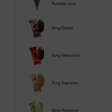
Šumsko voće
King Desire
King Seduction
King Supreme
King Harmony