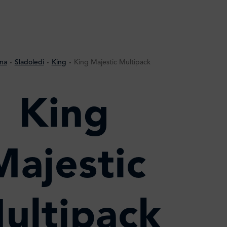
na
Sladoledi
King
King Majestic Multipack
King
Majestic
ultipack