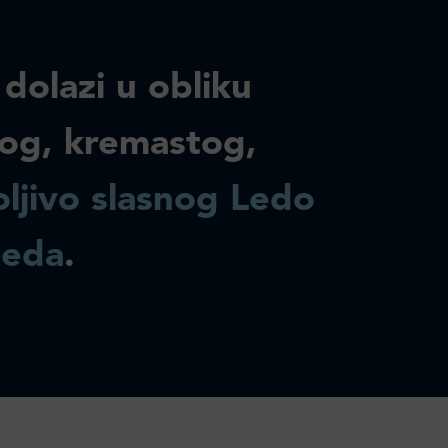
 dolazi u obliku
og, kremastog,
ljivo slasnog Ledo
leda
.