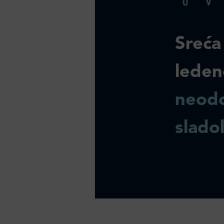
Sreća
leden
neodo
slado