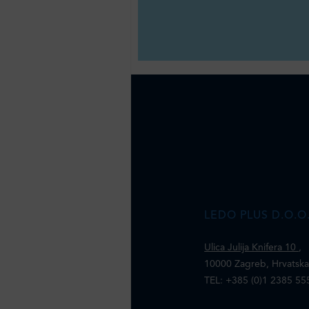
LEDO PLUS D.O.O
Ulica Julija Knifera 10
,
10000 Zagreb, Hrvatsk
TEL: +385 (0)1 2385 55