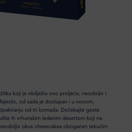
žitka koji je obilježio ovo proljeće, neodoljiv i
ajestic, od sada je dostupan i u novom,
ipakiranju od tri komada. Dočekajte goste
adite ih vrhunskim ledenim desertom koji na
 neodoljiv okus cheescakea obogaćen tekućim