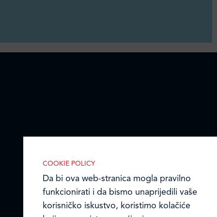
COOKIE POLICY
Da bi ova web-stranica mogla pravilno
funkcionirati i da bismo unaprijedili vaše
korisničko iskustvo, koristimo kolačiće
IZABERITE KOLAČIĆE NA STRANICI