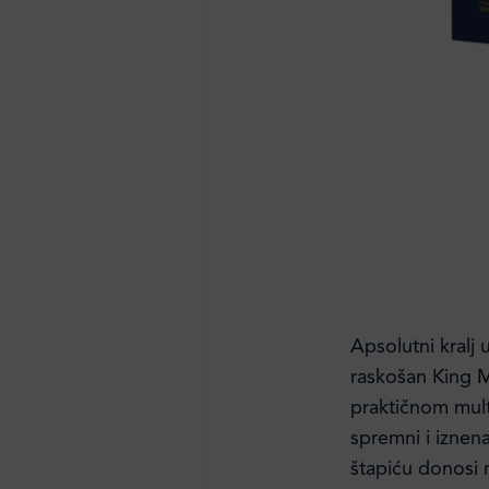
Apsolutni kralj u
raskošan King M
praktičnom mult
spremni i iznen
štapiću donosi