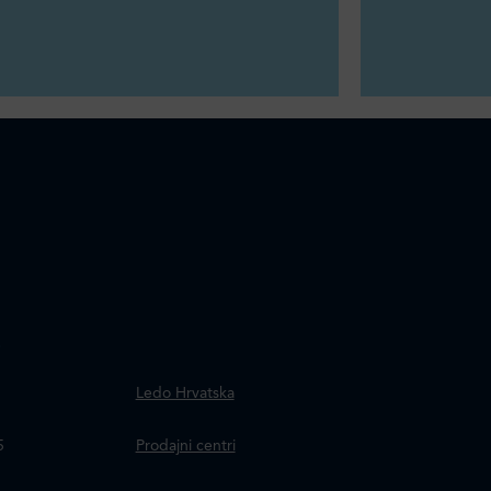
.
Ledo Hrvatska
a
5
Prodajni centri