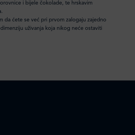
rovnice i bijele čokolade, te hrskavim
a.
 da ćete se već pri prvom zalogaju zajedno
 dimenziju uživanja koja nikog neće ostaviti