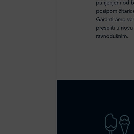
punjenjem od bo
posipom žitaric
Garantiramo vam
preseliti u novu
ravnodušnim.