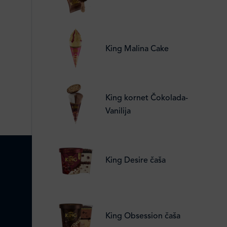
King Malina Cake
King kornet Čokolada-
Vanilija
King Desire čaša
King Obsession čaša