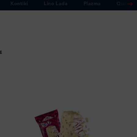
Kontiki
Lino Lada
Plazma
Quattro
E